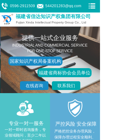
0596-2911509 544201283@qq.com
福建省信达知识产权集团有限公司
Fujian Xinda Intellectual Property Group Co., Ltd
提供一站式企业服务
INDUSTRIAL AND COMMERCIAL SERVICE
FOR ONE-STOP SERVICE
国家知识产权局备案机构
福建省商标协会会员单位
在线咨询
联系我们
专业一对一服务
严控风险 安全保障
一对一即时咨询服务，专
严格把控业务办理风险，
业领域顾问，至少二年以
保障办理过程安全顺利、